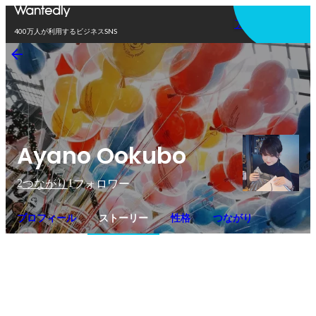
アプリを使う
400万人が利用するビジネスSNS
Ayano Ookubo
2
1
つながり
フォロワー
プロフィール
ストーリー
性格
つながり