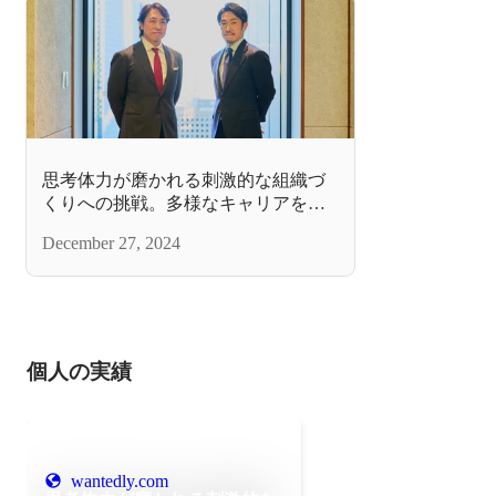
思考体力が磨かれる刺激的な組織づ
くりへの挑戦。多様なキャリアを積
んだ事業責任者がミエルカコネクト
December 27, 2024
を選んだ理由
個人の実績
wantedly.com