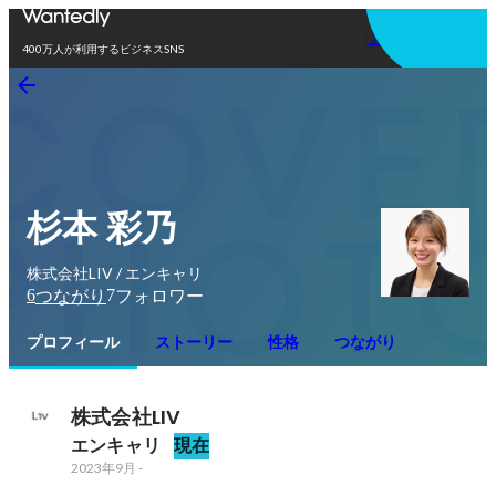
アプリを使う
400万人が利用するビジネスSNS
杉本 彩乃
株式会社LIV / エンキャリ
6
7
つながり
フォロワー
プロフィール
ストーリー
性格
つながり
株式会社LIV
エンキャリ
現在
2023年9月
-