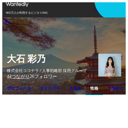
アプリを使う
400万人が利用するビジネスSNS
大石 彩乃
株式会社ココナラ / 人事戦略部 採用グループ
44
26
つながり
フォロワー
プロフィール
ストーリー
スキル
性格
つながり