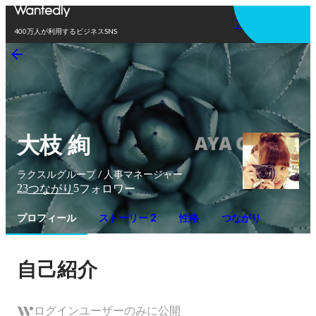
アプリを使う
400万人が利用するビジネスSNS
大枝 絢
ラクスルグループ / 人事マネージャー
23
5
つながり
フォロワー
プロフィール
ストーリー 2
性格
つながり
自己紹介
ログインユーザーのみに公開