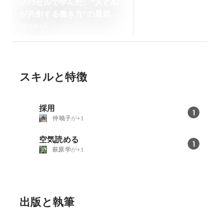
ノバセルで学んだ、“人とAI
が共創する働き方“の最前
線〜ノバセル長期インターン
2025年5月
体験記〜
スキルと特徴
採用
1
仲 暁子
が+1
空気読める
1
萩原 学
が+1
出版と執筆