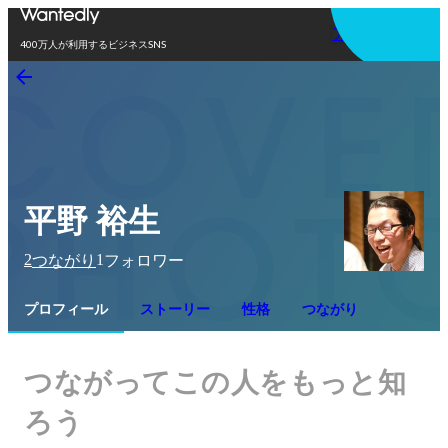
アプリを使う
400万人が利用するビジネスSNS
平野 裕生
2
1
つながり
フォロワー
プロフィール
ストーリー
性格
つながり
つながってこの人をもっと知
ろう