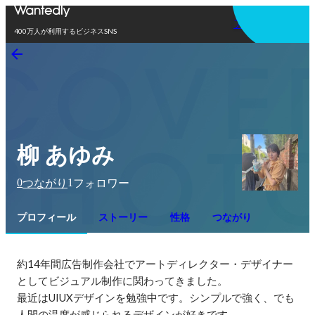
アプリを使う
400万人が利用するビジネスSNS
柳 あゆみ
0
1
つながり
フォロワー
プロフィール
ストーリー
性格
つながり
約14年間広告制作会社でアートディレクター・デザイナー
としてビジュアル制作に関わってきました。

最近はUIUXデザインを勉強中です。シンプルで強く、でも
人間の温度が感じられるデザインが好きです。