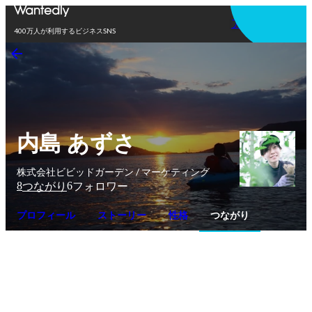
アプリを使う
400万人が利用するビジネスSNS
内島 あずさ
株式会社ビビッドガーデン / マーケティング
8
6
つながり
フォロワー
プロフィール
ストーリー
性格
つながり