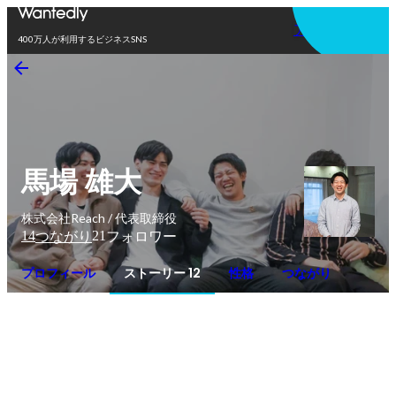
アプリを使う
400万人が利用するビジネスSNS
馬場 雄大
株式会社Reach / 代表取締役
14
21
つながり
フォロワー
プロフィール
ストーリー 12
性格
つながり