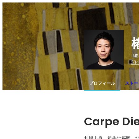
IN
534
プロフィール
ストーリ
Carpe Di
札幌出身。祖先は福岡。北海