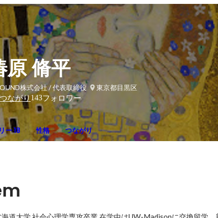
椿原 脩平
BOUND株式会社 / 代表取締役
東京都目黒区
143
つながり
フォロワー
ー 18
性格
つながり
em
道大学 社会心理学専攻卒業 在学中はUW-Madisonに交換留学。新