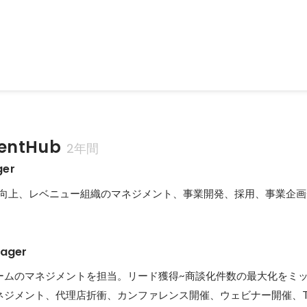
ntHub
2年間
ger
収益の向上、レベニュー組織のマネジメント、事業開発、採用、事業企
nager
ームのマネジメントを担当。リード獲得~商談化件数の最大化をミ
ネジメント、代理店折衝、カンファレンス開催、ウェビナー開催、T