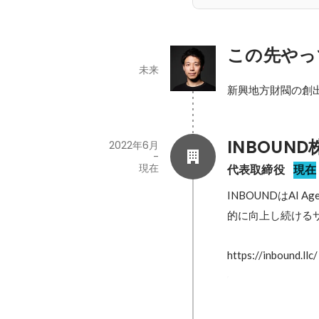
この先やっ
未来
INBOUN
2022年6月
-
現在
代表取締役
現在
INBOUNDはAI
的に向上し続けるサ
https://inbound.llc/
RevOps