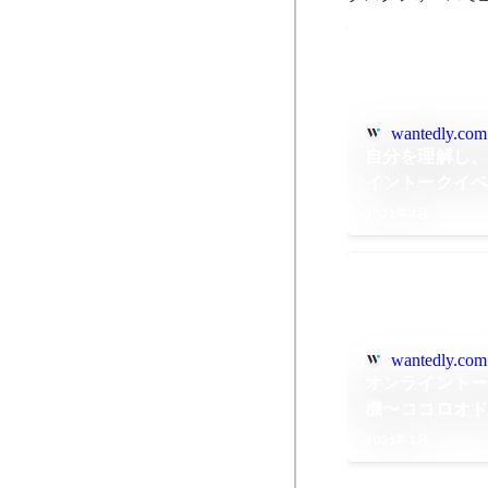
wantedly.com
自分を理解し、
イントークイ
コロオドル仕事
2021年4月
ート
wantedly.com
オンライント
機〜ココロオ
#3｜山口周さ
2021年1月