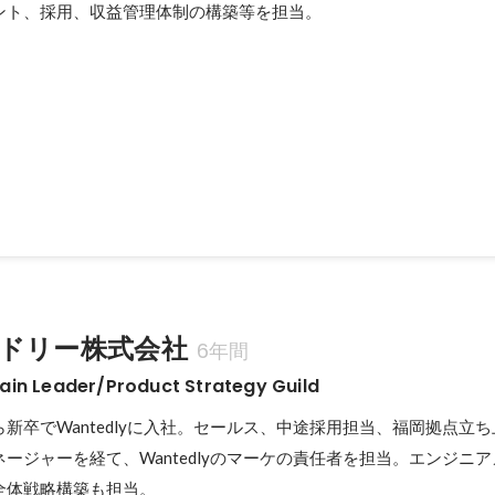
ント、採用、収益管理体制の構築等を担当。
VENTS 2021の開催
しての初のカンファレンスを開催。2.5名体制で1.5ヶ月で1500名規模の集
7月
ドリー株式会社
6年間
in Leader/Product Strategy Guild
新卒でWantedlyに入社。セールス、中途採用担当、福岡拠点立
ージャーを経て、Wantedlyのマーケの責任者を担当。エンジニ
全体戦略構築も担当。