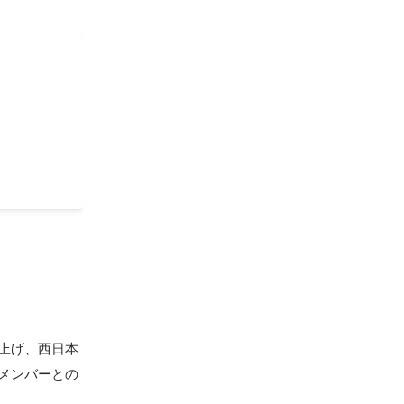
客を実現。
ち上げ、西日本
アメンバーとの