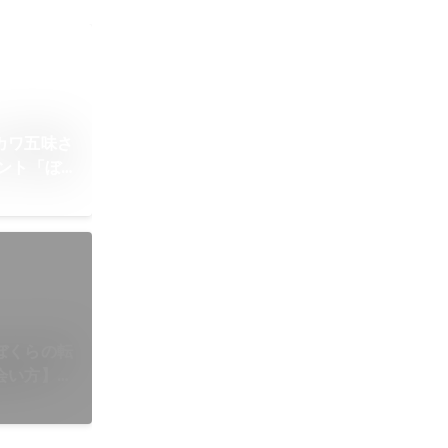
カワ五味さ
ント「ぼ
事との出会
ぼくらの転
会い方】