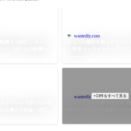
wantedly.com
転機をつかむ｜ オンラ
あなたの選択を照らす｜ハヤ
ベント「ぼくらの転機〜コ
ん登壇 オンライントークイベ
との出会い方」#4 レポ
くらの転機〜ココロオドル仕
2021年1月
い方」#2 レポート
+13件をすべて見る
wantedly.com
ークイベント【ぼくらの転
オンライントークイベント【
ドル仕事との出会い方】
機〜ココロオドル仕事との出
ん
#4｜渡辺将基さん
2021年1月