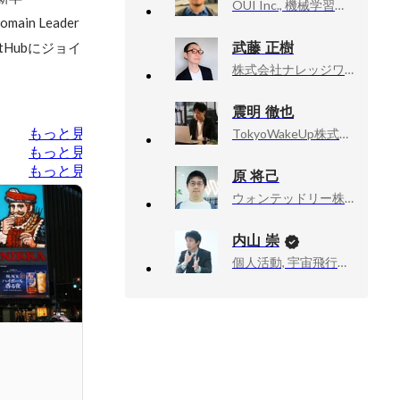
OUI Inc., 機械学習エンジニア
n Leader
武藤 正樹
Hubにジョイ
株式会社ナレッジワーク, ソリューションセールス
震明 徹也
もっと見る
TokyoWakeUp株式会社, 代表取締役
もっと見る
もっと見る
原 将己
ウォンテッドリー株式会社, Infrastructure Squad / インフラ・バックエンドエンジニア
内山 崇
個人活動, 宇宙飛行士挑戦エバンジェリスト