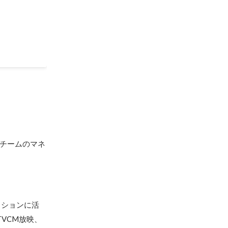
画チームのマネ
ッションに活
VCM放映、