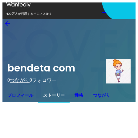
アプリを使う
400万人が利用するビジネスSNS
bendeta com
0
0
つながり
フォロワー
プロフィール
ストーリー
性格
つながり