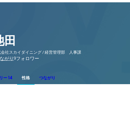
池田
式会社スカイダイニング / 経営管理部 人事課
9
ながり
フォロワー
ー 14
性格
つながり