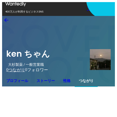
アプリを使う
400万人が利用するビジネスSNS
ken ちゃん
大杉製薬 / 一般営業職
0
0
つながり
フォロワー
プロフィール
ストーリー
性格
つながり