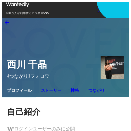
アプリを使う
400万人が利用するビジネスSNS
西川 千晶
4
1
つながり
フォロワー
プロフィール
ストーリー
性格
つながり
自己紹介
ログインユーザーのみに公開