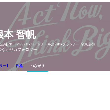
根本 智帆
会社PR TIMES / PRパートナー事業部PRプランナー
東京都
32
つながり
フォロワー
ー 1
性格
つながり