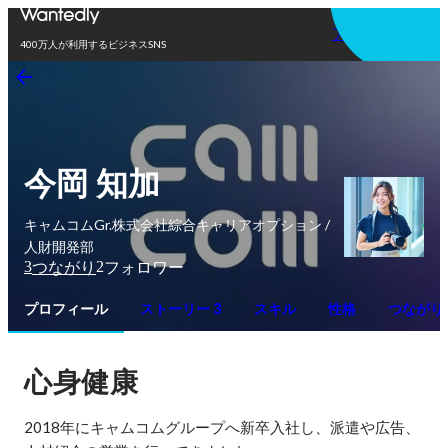
アプリを使う
400万人が利用するビジネスSNS
今岡 知加
キャムコムGr.株式会社綜合キャリアオプション /
人財開発部
3
2
つながり
フォロワー
プロフィール
ストーリー 3
スキル
性格
つながり
心身健康
2018年にキャムコムグループへ新卒入社し、派遣や広告、