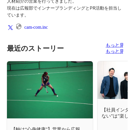
人材紹介の営業を行ってきました。

現在は広報部でインナーブランディングとPR活動を担当し
cam-com.inc
もっと見る
最近のストーリー
もっと見る
【社員インタ
ない”は”楽し
ー玉井
【軸は“心身健康”】営業から広報、