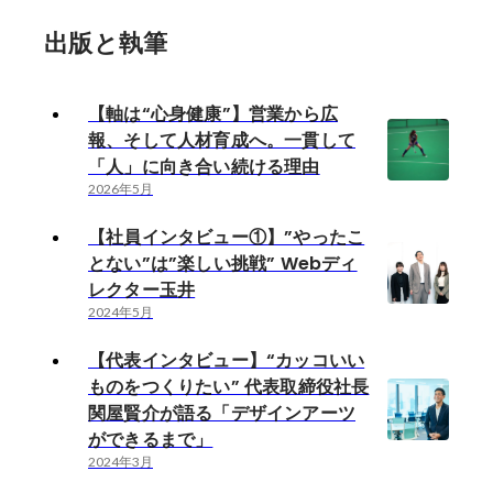
出版と執筆
【軸は“心身健康”】営業から広
報、そして人材育成へ。一貫して
「人」に向き合い続ける理由
2026年5月
【社員インタビュー①】”やったこ
とない”は”楽しい挑戦” Webディ
レクター玉井
2024年5月
【代表インタビュー】“カッコいい
ものをつくりたい” 代表取締役社長
関屋賢介が語る「デザインアーツ
ができるまで」
2024年3月