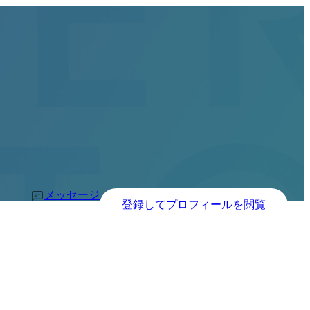
メッセージ
登録してプロフィールを閲覧