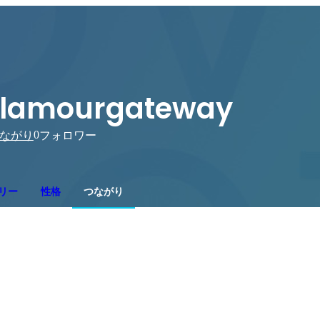
lamourgateway
0
ながり
フォロワー
リー
性格
つながり