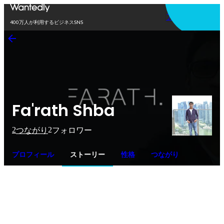
アプリを使う
400万人が利用するビジネスSNS
Fa'rath Shba
2
2
つながり
フォロワー
プロフィール
ストーリー
性格
つながり