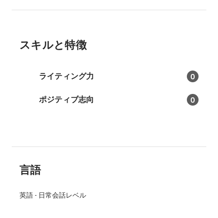
スキルと特徴
ライティング力
0
ポジティブ志向
0
言語
英語
-
日常会話レベル