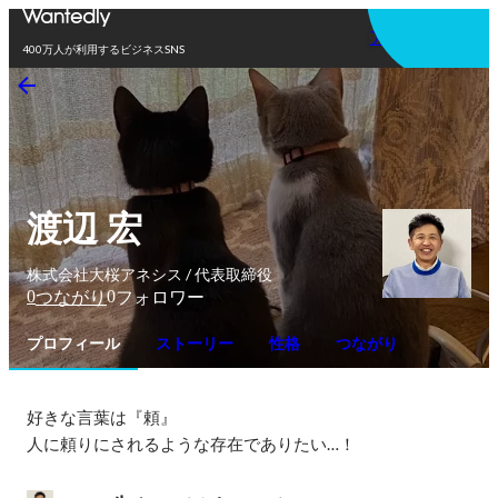
アプリを使う
400万人が利用するビジネスSNS
渡辺 宏
株式会社大桜アネシス / 代表取締役
0
0
つながり
フォロワー
プロフィール
ストーリー
性格
つながり
好きな言葉は『頼』

人に頼りにされるような存在でありたい…！