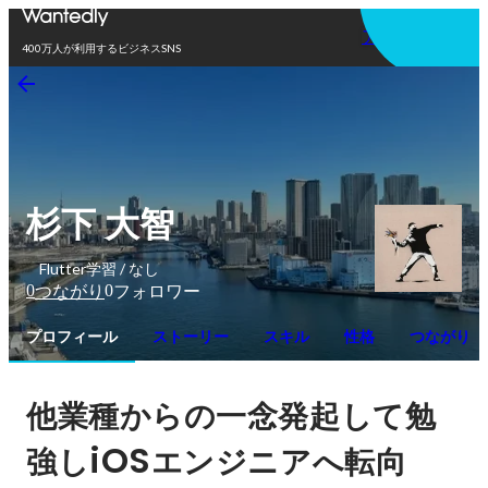
アプリを使う
400万人が利用するビジネスSNS
杉下 大智
Flutter学習 / なし
0
0
つながり
フォロワー
プロフィール
ストーリー
スキル
性格
つながり
他業種からの一念発起して勉
iOS
強し
エンジニアへ転向