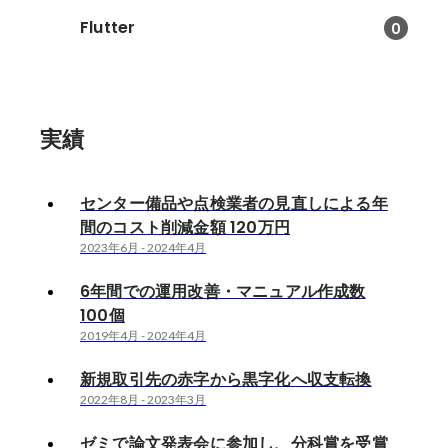
Flutter
0
実績
センター備品や点検業者の見直しによる年
間のコスト削減金額 120万円
2023年6月
-
2024年4月
6年間での運用改善・マニュアル作成数
100個
2019年4月
-
2024年4月
新規取引先の赤字から黒字化へ収支転換
2022年8月
-
2023年3月
ゼミで論文発表会に参加し、分科賞を受賞