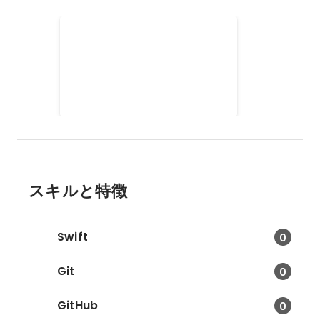
ゼミで論文発表会に参加し、
分科賞を受賞しました
大学のゼミでは5人１組でグルー
プになり「現状分析担当」を務め
同志社大学で行われるWEST論文
2016年4月
-
2016年12月
発表会に高速道路老朽化対策の論
文を発表し、分科賞を受賞しまし
た。 内容としましては高速道路老
朽化を防ぐために 経済的な高速道
路会社運用による維持費削減政策
を提言した論文です。
スキルと特徴
Swift
0
Git
0
GitHub
0