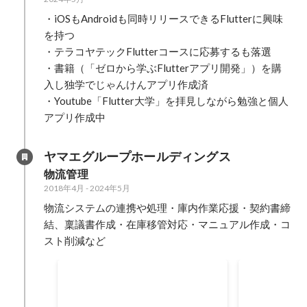
・iOSもAndroidも同時リリースできるFlutterに興味
を持つ

・テラコヤテックFlutterコースに応募するも落選

・書籍（「ゼロから学ぶFlutterアプリ開発」）を購
入し独学でじゃんけんアプリ作成済

・Youtube「Flutter大学」を拝見しながら勉強と個人
アプリ作成中
ヤマエグループホールディングス
物流管理
2018年4月
-
2024年5月
物流システムの連携や処理・庫内作業応援・契約書締
結、稟議書作成・在庫移管対応・マニュアル作成・コ
スト削減など
センター備品や点検業者の見直し
6年間での運
による年間のコスト削減金額
作成数
2023年6月
-
2024年4月
2019年4月
-
20