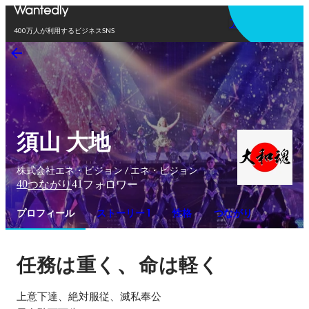
アプリを使う
400万人が利用するビジネスSNS
須山 大地
株式会社エネ・ビジョン / エネ・ビジョン
40
41
つながり
フォロワー
プロフィール
ストーリー 1
性格
つながり
、
任務は重く
命は軽く
上意下達、絶対服従、滅私奉公
