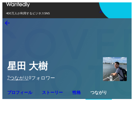
アプリを使う
400万人が利用するビジネスSNS
星田 大樹
7
0
つながり
フォロワー
プロフィール
ストーリー
性格
つながり