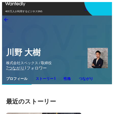
アプリを使う
400万人が利用するビジネスSNS
川野 大樹
株式会社スペックス / 取締役
7
1
つながり
フォロワー
プロフィール
ストーリー 1
性格
つながり
最近のストーリー