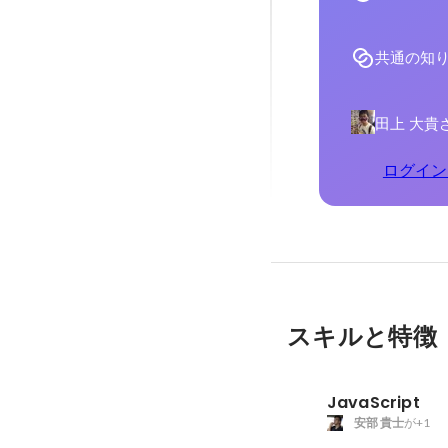
共通の知
田上 大貴
ログイン
スキルと特徴
JavaScript
安部 貴士
が+1