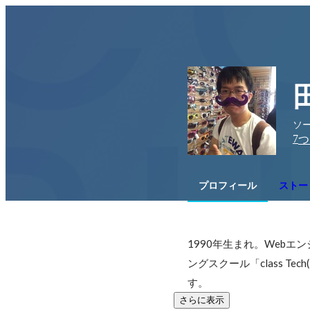
ソ
7
つ
プロフィール
ストー
1990年生まれ。Web
ングスクール「class 
す。
さらに表示