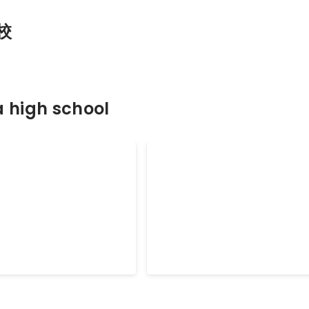
校
 high school
.com
ウワサー
新歓情報を1つにまとめて見るこ
ービスです。 新歓向けサービスな
用者が一気に増えますが、4月から
ての1ヶ月で毎年2000人UUの利
す。 現在も終わっていなく、継続
継続していきたいと思っています