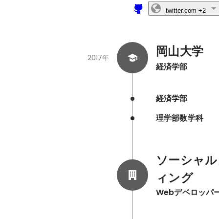
twitter.com
+2
岡山大学
2017年
経済学部
経済学部
理学部数学科
ソーシャル
ィング
Webデベロッパ