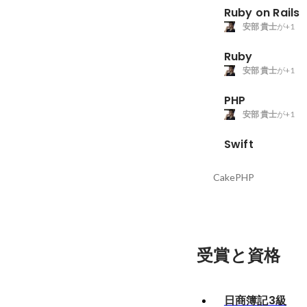
Ruby on Rails
安部 貴士
が+1
Ruby
安部 貴士
が+1
PHP
安部 貴士
が+1
Swift
CakePHP
受賞と資格
日商簿記3級