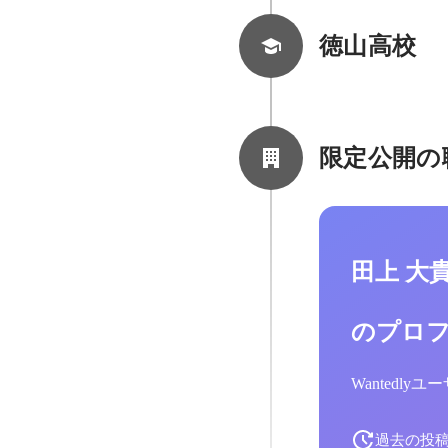
徳山高校
限定公開の
田上 大
のプロ
Wantedl
過去の投