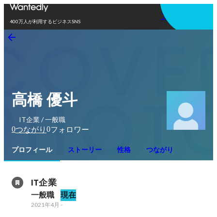
アプリを使う
400万人が利用するビジネスSNS
高橋 優斗
IT企業 / 一般職
0
0
つながり
フォロワー
プロフィール
ストーリー
性格
つながり
IT企業
一般職
現在
2021年4月
-