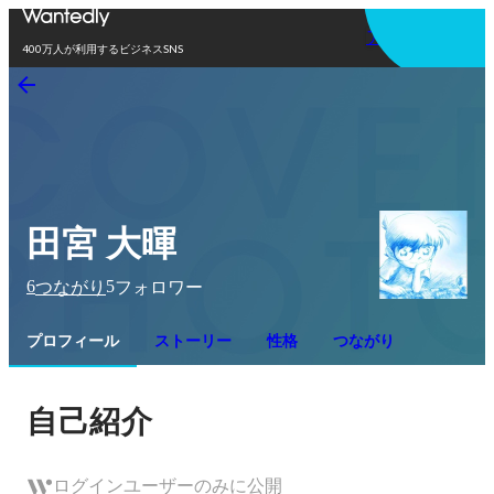
アプリを使う
400万人が利用するビジネスSNS
田宮 大暉
6
5
つながり
フォロワー
プロフィール
ストーリー
性格
つながり
自己紹介
ログインユーザーのみに公開