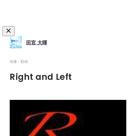
田宮 大暉
画像・動画
Right and Left