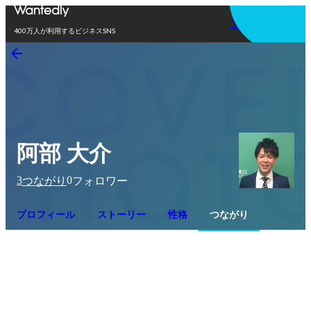
アプリを使う
400万人が利用するビジネスSNS
阿部 大介
3
0
つながり
フォロワー
プロフィール
ストーリー
性格
つながり