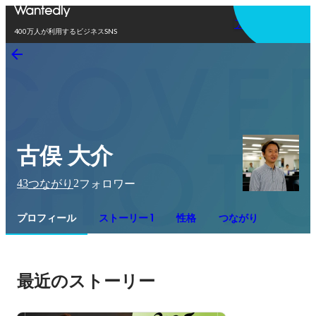
アプリを使う
400万人が利用するビジネスSNS
古俣 大介
43
2
つながり
フォロワー
プロフィール
ストーリー 1
性格
つながり
最近のストーリー