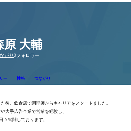
森原 大輔
0
ながり
フォロワー
リー
性格
つながり
た後、飲食店で調理師からキャリアをスタートました。

業や大手広告企業で営業を経験し、

で日々奮闘しております。