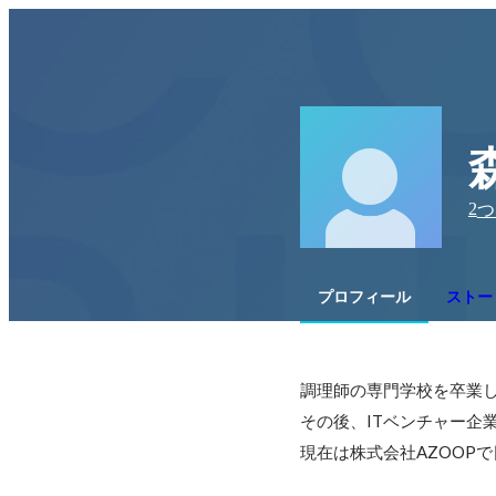
2
つ
プロフィール
ストー
調理師の専門学校を卒業し
その後、ITベンチャー企
現在は株式会社AZOOP