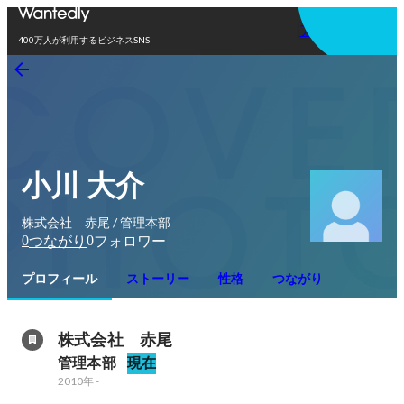
アプリを使う
400万人が利用するビジネスSNS
小川 大介
株式会社 赤尾 / 管理本部
0
0
つながり
フォロワー
プロフィール
ストーリー
性格
つながり
株式会社　赤尾
管理本部
現在
2010年
-