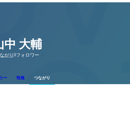
山中 大輔
0
ながり
フォロワー
リー
性格
つながり