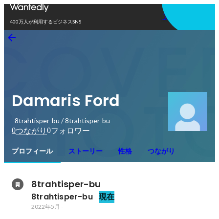
アプリを使う
400万人が利用するビジネスSNS
Damaris Ford
8trahtisper-bu / 8trahtisper-bu
0
0
つながり
フォロワー
プロフィール
ストーリー
性格
つながり
8trahtisper-bu
8trahtisper-bu
現在
2022年5月
-