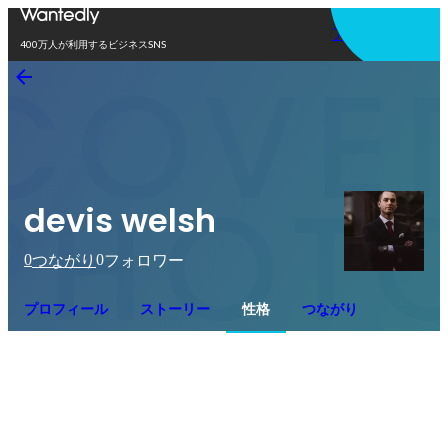
アプリを使う
400万人が利用するビジネスSNS
devis welsh
0
0
つながり
フォロワー
プロフィール
ストーリー
性格
つながり