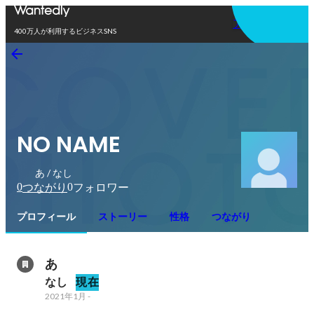
アプリを使う
400万人が利用するビジネスSNS
NO NAME
あ / なし
0
0
つながり
フォロワー
プロフィール
ストーリー
性格
つながり
あ
なし
現在
2021年1月
-