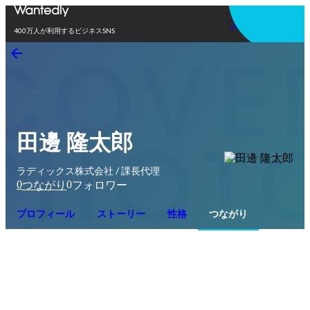
アプリを使う
400万人が利用するビジネスSNS
田邊 隆太郎
ラディックス株式会社 / 課長代理
0
0
つながり
フォロワー
プロフィール
ストーリー
性格
つながり