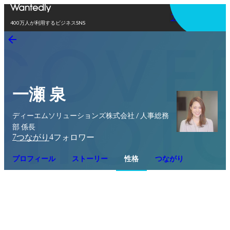
アプリを使う
400万人が利用するビジネスSNS
一瀬 泉
ディーエムソリューションズ株式会社 / 人事総務
部 係長
7
4
つながり
フォロワー
プロフィール
ストーリー
性格
つながり