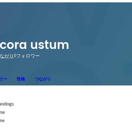
cora ustum
0
ながり
フォロワー
リー
性格
つながり
ndings

me

ume