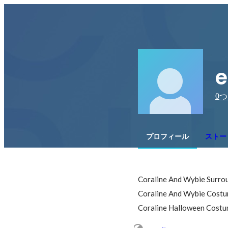
e
0
つ
プロフィール
ストー
Coraline And Wybie Surrou
Coraline And Wybie Costu
Coraline Halloween Cost