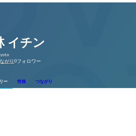
林 イチン
yoto
0
ながり
フォロワー
リー
性格
つながり