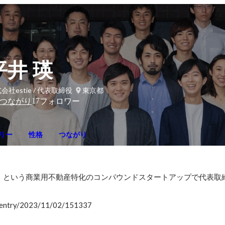
平井 瑛
会社estie / 代表取締役
東京都
17
つながり
フォロワー
リー
性格
つながり
ティ）という商業用不動産特化のコンパウンドスタートアップで代表取
g/entry/2023/11/02/151337