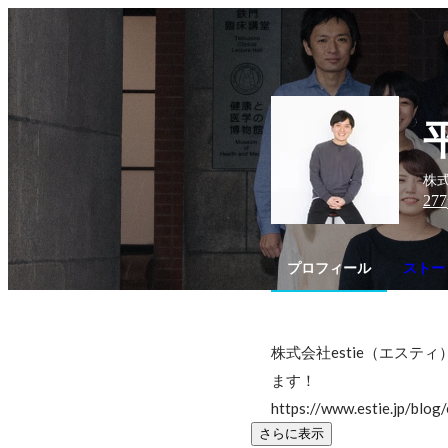
株式
277
プロフィール
ストー
株式会社estie（エス
ます！

https://www.estie.jp/blo
さらに表示