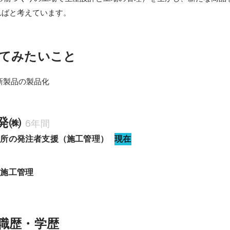
ればと考えています。
てみたいこと
新製品の製品化
発㈱
6年間
務所の発注者支援（施工管理）
現在
　施工管理
職歴・学歴