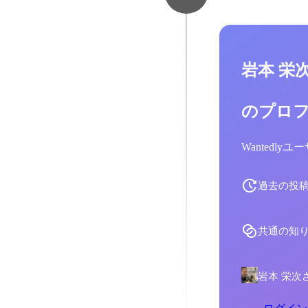
岩本 栄
のプロ
Wantedl
過去の投
共通の知
岩本 栄次