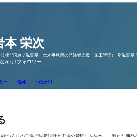
岩本 栄次
本技術開発㈱ / 滋賀県 土木事務所の発注者支援（施工管理）
滋賀県 
1
ながり
フォロワー
リー
性格
つながり
る
の物つくりの工場で生産設計と工場の管理）を生かし、新たな商品