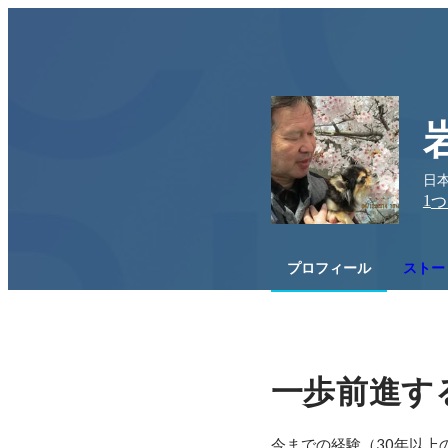
日
1
つ
プロフィール
ストー
一歩前進す
今までの経験（30年以上