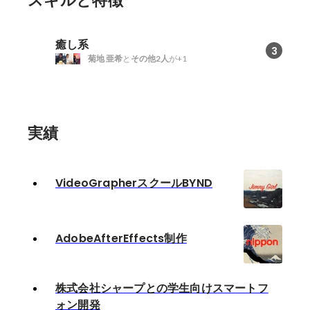
スキルと特徴
癒し系
3
菊地 亜希
と
その他2人
が+1
実績
VideoGrapherスクールBYND
AdobeAfterEffects制作
株式会社シャープとの学生向けスマートフ
ォン開発