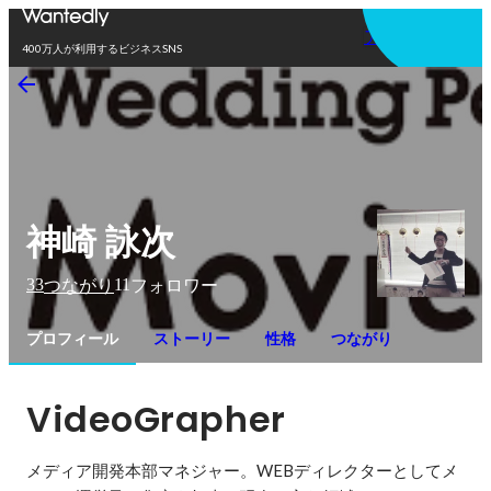
アプリを使う
400万人が利用するビジネスSNS
神崎 詠次
33
11
つながり
フォロワー
プロフィール
ストーリー
性格
つながり
VideoGrapher
メディア開発本部マネジャー。WEBディレクターとしてメ