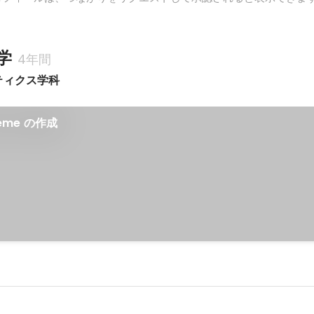
学
4年間
ティクス学科
meme の作成