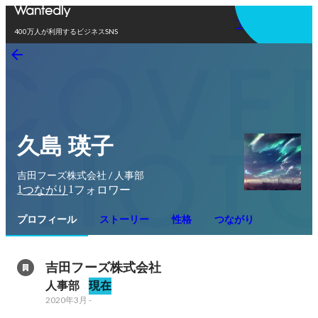
アプリを使う
400万人が利用するビジネスSNS
久島 瑛子
吉田フーズ株式会社 / 人事部
1
1
つながり
フォロワー
プロフィール
ストーリー
性格
つながり
吉田フーズ株式会社
人事部
現在
2020年3月
-