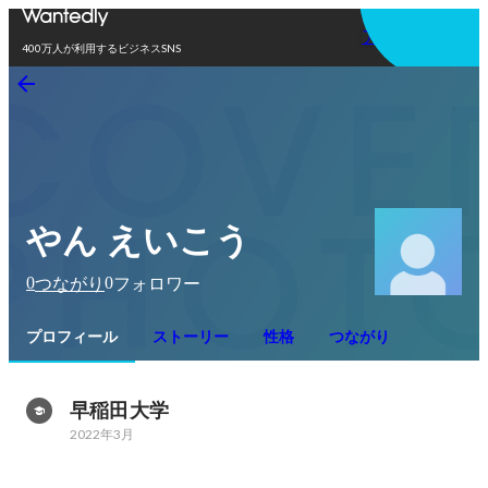
アプリを使う
400万人が利用するビジネスSNS
やん えいこう
0
0
つながり
フォロワー
プロフィール
ストーリー
性格
つながり
早稲田大学
2022年3月