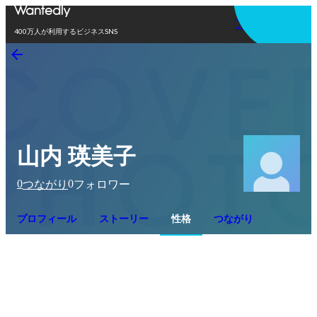
アプリを使う
400万人が利用するビジネスSNS
山内 瑛美子
0
0
つながり
フォロワー
プロフィール
ストーリー
性格
つながり