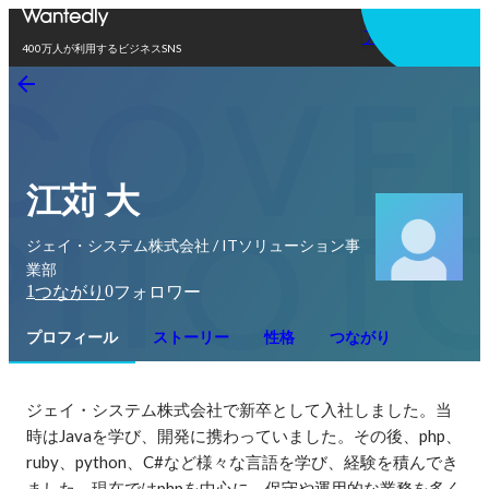
アプリを使う
400万人が利用するビジネスSNS
江苅 大
ジェイ・システム株式会社 / ITソリューション事
業部
1
0
つながり
フォロワー
プロフィール
ストーリー
性格
つながり
ジェイ・システム株式会社で新卒として入社しました。当
時はJavaを学び、開発に携わっていました。その後、php、
ruby、python、C#など様々な言語を学び、経験を積んでき
ました。現在ではphpを中心に、保守や運用的な業務を多く