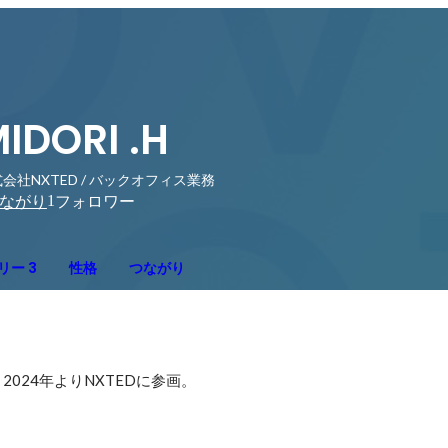
IDORI .H
会社NXTED / バックオフィス業務
1
ながり
フォロワー
リー 3
性格
つながり
024年よりNXTEDに参画。