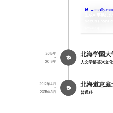
wantedly.com
生成AI事業にお
Nexus Fron
らせ
2024年8月
北海学園大
2015年
-
2019年
人文学部英米文
北海道恵庭
2012年4月
-
2015年3月
普通科