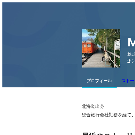
M
株式
0
つ
プロフィール
ストー
北海道出身

総合旅行会社勤務を経て、2