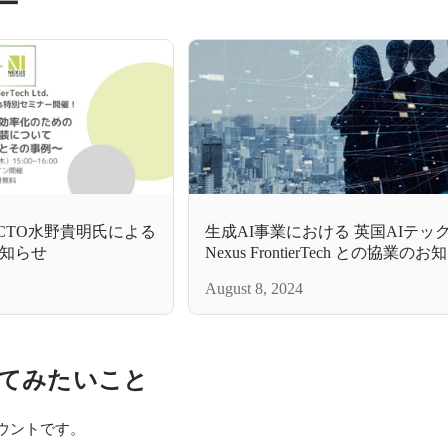
ー
h Ltd.CTO水野貴明氏による
生成AI事業における 英国AIテッ
知らせ
Nexus FrontierTech との協業の
August 8, 2024
てみたいこと
カウントです。
