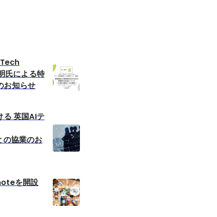
rTech
貴明氏による特
のお知らせ
る 英国AIテ
h との協業のお
・noteを開設