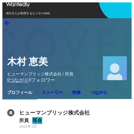
アプリを使う
400万人が利用するビジネスSNS
木村 恵美
ヒューマンブリッジ株式会社 / 所員
0
0
つながり
フォロワー
プロフィール
ストーリー
性格
つながり
ヒューマンブリッジ株式会社
所員
現在
2022年1月
-