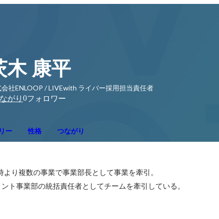
茨木 康平
会社ENLOOP / LIVEwith ライバー採用担当責任者
0
ながり
フォロワー
リー
性格
つながり
c. 創業時より複数の事業で事業部長として事業を牽引。

メント事業部の統括責任者としてチームを牽引している。