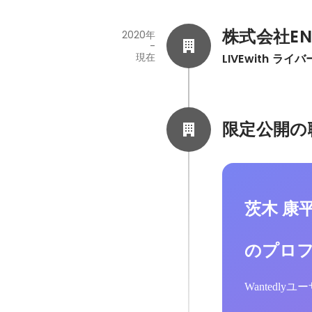
株式会社EN
2020年
-
現在
LIVEwith ラ
限定公開の
茨木 康
のプロ
Wantedl